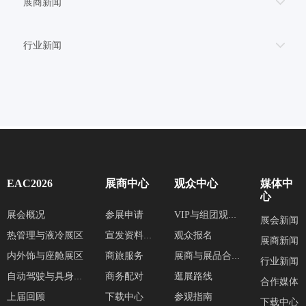
展商新闻
行业新闻
EAC2026
展商中心
观众中心
媒体中
心
展会概况
参展申请
VIP与组团观众服务
展会新闻
热管理与液冷展区
观众报名
宣发资料提交
展商新闻
内外饰与座舱展区
商旅服务
展商与展品合集
行业新闻
商务配对
逛展路线
自动驾驶与具身智能展区
合作媒体
上届回顾
下载中心
参观指南
下载中心