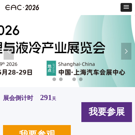
넳
넲
291
展会倒计时
天
我要参展
我要参观