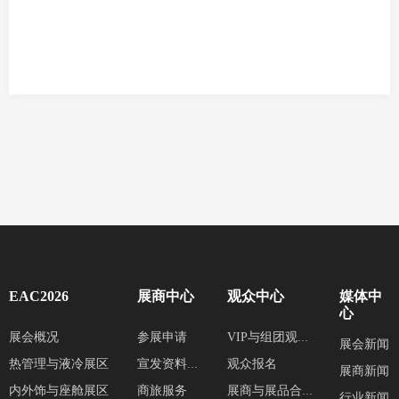
EAC2026
展商中心
观众中心
媒体中
心
展会概况
参展申请
VIP与组团观众服务
展会新闻
热管理与液冷展区
观众报名
宣发资料提交
展商新闻
内外饰与座舱展区
商旅服务
展商与展品合集
行业新闻