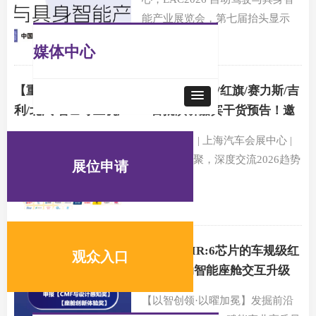
能产业展览会，第七届抬头显示
HUD 前瞻技术展示交流会。
媒体中心
【重磅议程】来自小鹏/小米/奇瑞/上汽/红旗/赛力斯/吉
利/北汽/智己等主机厂100 首批演讲嘉宾干货预告！邀
您共赴EAC内外饰与座舱产业展！
5月28-29日 | 上海汽车会展中心 |
180 专家齐聚，深度交流2026趋势
展位申请
与风向
EAC智曜奖 | 艾迈斯欧司朗携基于IR:6芯片的车规级红
观众入口
外LED申报座舱创新体验奖，推动智能座舱交互升级
【以智创领·以曜加冕】发掘前沿