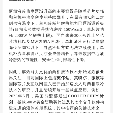
两相液冷热度逐渐升高的主要背景是随着芯片功耗
和单机柜功率密度的持续攀升，在原有40℃的二次
侧供液温度下，单相冷板的解热能力已逐渐逼近极
限(目前实验数据是热流密度 160W/cm2，单芯片功
耗 2000W 的解热上限)。面向未来3000W以上的芯
片功耗以及MW级的AI机柜，单相液冷运行温度需
降低至30℃以下，自然冷却方式无法继续使用，单
机柜流量和管路尺寸会成倍增长，导致数据中心液
冷散热的节能性、安全性和可部署性下降。
因此，解热能力更优的两相液冷技术开始逐渐被业
界关注，目前国际上包括
英伟达、英特尔、微软
等
国际芯片及互联网巨头已开始加速投入对两相液冷
技术的研究，并且陆续开展一些试点应用。例如，
2023年5月，美国能源部通过
COOLERCHIPS计
划
，拨款500W美金资助英伟达及其七个合作伙伴构
建先进的液体冷却系统，其中推荐的关键技术之一