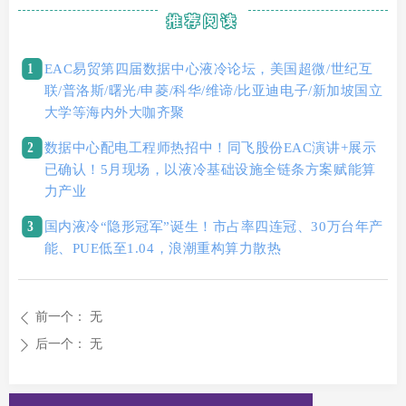
推荐阅读
1
EAC易贸第四届数据中心液冷论坛，美国超微/世纪互
联/普洛斯/曙光/申菱/科华/维谛/比亚迪电子/新加坡国立
大学等海内外大咖齐聚
2
数据中心配电工程师热招中！同飞股份EAC演讲+展示
已确认！5月现场，以液冷基础设施全链条方案赋能算
力产业
3
国内液冷“隐形冠军”诞生！市占率四连冠、30万台年产
能、PUE低至1.04，浪潮重构算力散热
前一个：
无
ꄴ
后一个：
无
ꄲ