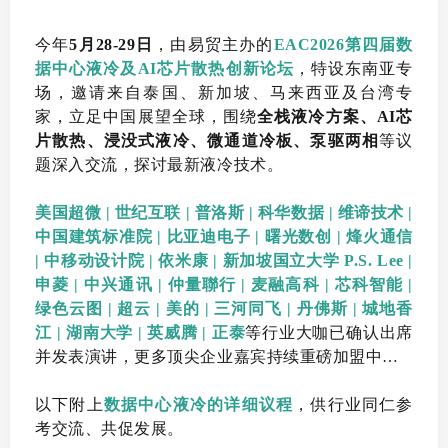
今年
5月28-29日
，由易贸主办的
EAC2026第四届数
据中心液冷及AI芯片散热创新论坛
，特设东南亚专
场，邀请来自泰国、新加坡、马来西亚及台湾专
家，立足中国展望全球，围绕
全
栈液冷方案、AI芯
片散热、浸没式液冷、微通道冷板、泵驱两相
等议
题深入交流，探讨最新液冷技术。
美国超微 | 世纪互联 | 普洛斯 | 科华数据 | 维谛技术 |
中国建筑标准院 | 比亚迪电子 | 曙光数创 | 烽火通信
| 中移动设计院 | 依米康 | 新加坡国立大学 P.S. Lee |
申菱 | 中兴通讯 | 仲量聯行 | 麦融高科 | 芯科智能 |
绿色云图 | 超云 | 美的 | 三河同飞 | 丹佛斯 | 城地香
江 | 湖南大学 | 英威腾 | 正泰
等行业大咖已确认出席
并发表演讲，更多顶尖企业嘉宾持续重磅加盟中…
以下附上
数据中心液冷的详细议程
，供行业同仁参
考交流、共促发展。